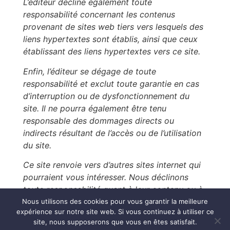
L’éditeur décline également toute
responsabilité concernant les contenus
provenant de sites web tiers vers lesquels des
liens hypertextes sont établis, ainsi que ceux
établissant des liens hypertextes vers ce site.
Enfin, l’éditeur se dégage de toute
responsabilité et exclut toute garantie en cas
d’interruption ou de dysfonctionnement du
site. Il ne pourra également être tenu
responsable des dommages directs ou
indirects résultant de l’accès ou de l’utilisation
du site.
Ce site renvoie vers d’autres sites internet qui
pourraient vous intéresser. Nous déclinons
toute responsabilité quant à leur contenu ou à
leur respect du RGPD.
Nous utilisons des cookies pour vous garantir la meilleure
expérience sur notre site web. Si vous continuez à utiliser ce
site, nous supposerons que vous en êtes satisfait.