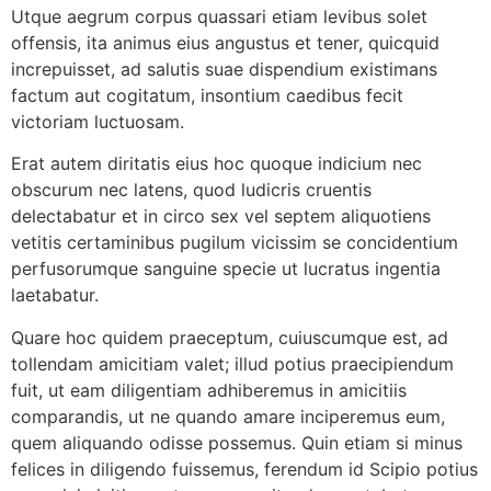
Utque aegrum corpus quassari etiam levibus solet
offensis, ita animus eius angustus et tener, quicquid
increpuisset, ad salutis suae dispendium existimans
factum aut cogitatum, insontium caedibus fecit
victoriam luctuosam.
Erat autem diritatis eius hoc quoque indicium nec
obscurum nec latens, quod ludicris cruentis
delectabatur et in circo sex vel septem aliquotiens
vetitis certaminibus pugilum vicissim se concidentium
perfusorumque sanguine specie ut lucratus ingentia
laetabatur.
Quare hoc quidem praeceptum, cuiuscumque est, ad
tollendam amicitiam valet; illud potius praecipiendum
fuit, ut eam diligentiam adhiberemus in amicitiis
comparandis, ut ne quando amare inciperemus eum,
quem aliquando odisse possemus. Quin etiam si minus
felices in diligendo fuissemus, ferendum id Scipio potius