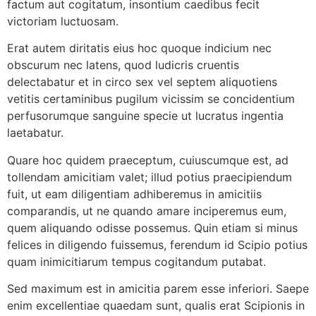
factum aut cogitatum, insontium caedibus fecit
victoriam luctuosam.
Erat autem diritatis eius hoc quoque indicium nec
obscurum nec latens, quod ludicris cruentis
delectabatur et in circo sex vel septem aliquotiens
vetitis certaminibus pugilum vicissim se concidentium
perfusorumque sanguine specie ut lucratus ingentia
laetabatur.
Quare hoc quidem praeceptum, cuiuscumque est, ad
tollendam amicitiam valet; illud potius praecipiendum
fuit, ut eam diligentiam adhiberemus in amicitiis
comparandis, ut ne quando amare inciperemus eum,
quem aliquando odisse possemus. Quin etiam si minus
felices in diligendo fuissemus, ferendum id Scipio potius
quam inimicitiarum tempus cogitandum putabat.
Sed maximum est in amicitia parem esse inferiori. Saepe
enim excellentiae quaedam sunt, qualis erat Scipionis in