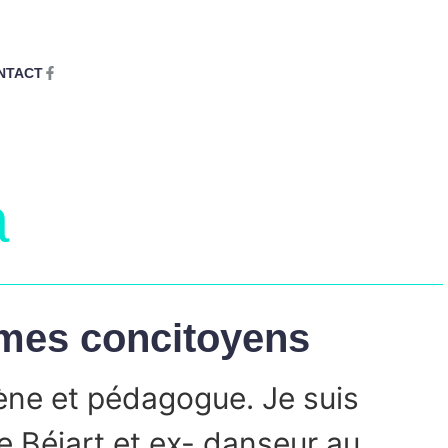
NTACT
a
 mes concitoyens
ène et pédagogue. Je suis
e Béjart et ex- danseur au