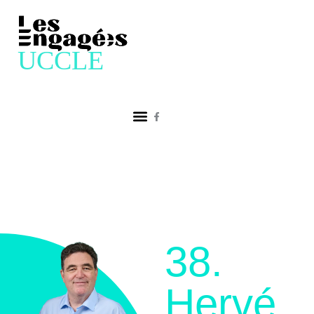
38.
Hervé