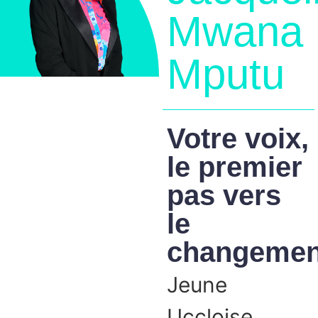
Mwana
Mputu
Votre voix,
le premier
pas vers
le
changemen
Jeune
Uccloise,