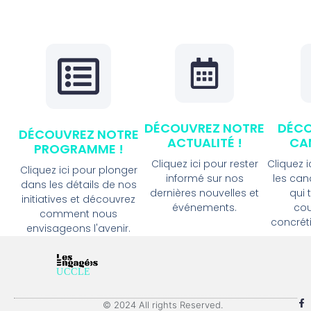
DÉCOUVREZ NOTRE
DÉCO
DÉCOUVREZ NOTRE
ACTUALITÉ !
CA
PROGRAMME !
Cliquez ici pour rester
Cliquez 
Cliquez ici pour plonger
informé sur nos
les ca
dans les détails de nos
dernières nouvelles et
qui 
initiatives et découvrez
événements.
cou
comment nous
concréti
envisageons l'avenir.
© 2024 All rights Reserved.